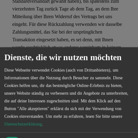
Standardversandart gewählt haben), bis spätestens zum
vierzehnten Tag zurück Tage ab dem Tag, an dem Ihre
Mitteilung über Ihren Widerruf des Vertrags bei uns
eingeht. Für diese Rückzahlung verwenden wir dasselbe
Zahlungsmittel, das Sie bei der ursprünglichen
Transaktion eingesetzt haben, es sei denn, mit Ihnen
wurde ausdrücklich etwas anderes vereinbart; in keinem
Fall werden Ihnen wegen dieser Rückzahlung Entgelte
Dienste, die wir nutzen möchten
berechnet.
Diese Webseite verwendet Cookies (auch von Drittanbietern), um
5.2. Erlöschen des Widerrufsrechts
Informationen über die Nutzung durch Besucher zu sammeln. Diese
Wenn wir gemäß § 356 Abs. 4 BGB die Dienstleistung
Cookies helfen uns, dir das bestmögliche Online-Erlebnis zu bieten,
vollständig erbracht haben und mit der Ausführung der
unsere Website ständig zu verbessern und dir Angebote zu unterbreiten,
Dienstleistung erst mit Ihrer ausdrücklichen Zustimmung
die auf deine Interessen zugeschnitten sind. Mit dem Klick auf den
beginnen, erlischt Ihr Widerrufsrecht unter Bestätigung
Button "Alle akzeptieren" erklärst du sich mit der Verwendung von
Ihres Verständnisses und Sie verlieren, wenn wir den
Cookies einverstanden.
Um mehr zu erfahren, lesen Sie bitte unsere
Vertrag vollständig erfüllen das Widerrufsrecht.
Datenschutzerklärung
.